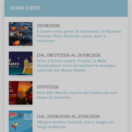
ULTIMI EVENTI
29/08/2026
Il Conero come ponte di solidarietà: la Nuotata
Passetto–Porto Recanati unisce sport e
inclusione
DAL 08/07/2026 AL 26/08/2026
Sensi d'Estate compie 25 anni, la Mole
Vanvitelliana torna ad ospitare la rassegna
culturale del Museo Omero
01/07/2026
Beat Bike Marche riparte dal Conero con una
tappa al tramonto
DAL 20/06/2026 AL 21/06/2026
Offagna Buskers Festival, arte e magia nel
borgo medievale