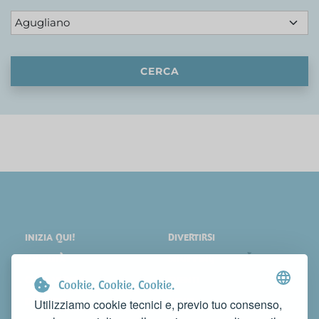
CERCA
INIZIA QUI!
DIVERTIRSI
LOCALITÀ
SHOPPING
COSA VEDERE
EVENTI
Cookie. Cookie. Cookie.
DORMIRE
NEWS
Utilizziamo cookie tecnici e, previo tuo consenso,