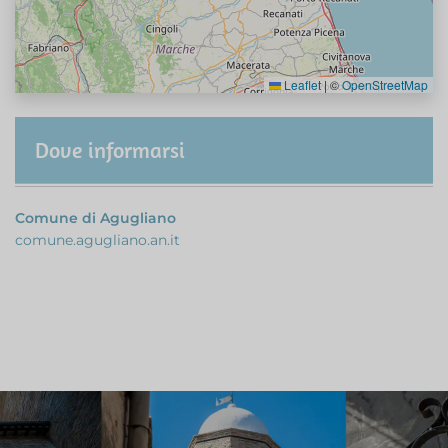
Leaflet
|
©
OpenStreetMap
Dove informarsi
Comune di Agugliano
comune.agugliano.an.it