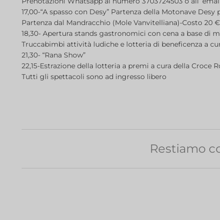
Prenotazioni Whatsapp al numero 3703724503 o all’ email
17,00-“A spasso con Desy” Partenza della Motonave Desy pe
Partenza dal Mandracchio (Mole Vanvitelliana)-Costo 20 
18,30- Apertura stands gastronomici con cena a base di m
Truccabimbi attività ludiche e lotteria di beneficenza a c
21,30- “Rana Show”
22,15-Estrazione della lotteria a premi a cura della Croce
Tutti gli spettacoli sono ad ingresso libero
Restiamo co