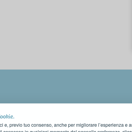
CONTATTI
FAI CONOSCERE LA TUA ATTIVITÀ
Cookie.
CONTATTACI PER PUBBLICARLA SU QUESTO SITO
ci e, previo tuo consenso, anche per migliorare l’esperienza e ana
info@rivieradelconero.tv
 il consenso in qualsiasi momento dal pannello preferenze, clic