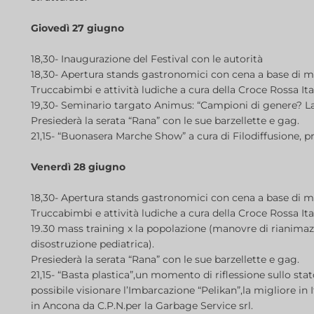
Giovedì 27 giugno
18,30- Inaugurazione del Festival con le autorità
18,30- Apertura stands gastronomici con cena a base di m
Truccabimbi e attività ludiche a cura della Croce Rossa I
19,30- Seminario targato Animus: “Campioni di genere? La
Presiederà la serata “Rana” con le sue barzellette e gag.
21,15- “Buonasera Marche Show” a cura di Filodiffusione, 
Venerdì 28 giugno
18,30- Apertura stands gastronomici con cena a base di m
Truccabimbi e attività ludiche a cura della Croce Rossa I
19.30 mass training x la popolazione (manovre di rianim
disostruzione pediatrica).
Presiederà la serata “Rana” con le sue barzellette e gag.
21,15- “Basta plastica”,un momento di riflessione sullo sta
possibile visionare l’Imbarcazione “Pelikan”,la migliore in I
in Ancona da C.P.N.per la Garbage Service srl.