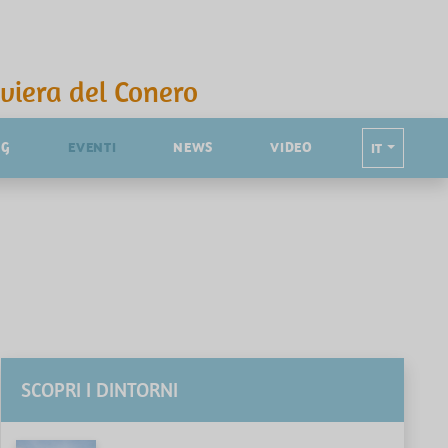
iviera del Conero
NG
EVENTI
NEWS
VIDEO
IT
SCOPRI I DINTORNI