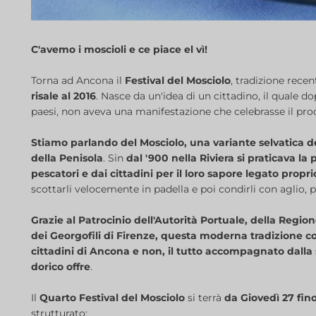
C'avemo i moscioli e ce piace el vì!
Torna ad Ancona il
Festival del Mosciolo
, tradizione rece
risale al 2016
. Nasce da un'idea di un cittadino, il quale 
paesi, non aveva una manifestazione che celebrasse il prodo
Stiamo parlando del Mosciolo, una variante selvatica de
della Penisola
. Sin
dal '900 nella Riviera si praticava la
pescatori e dai cittadini per il loro sapore legato propr
scottarli velocemente in padella e poi condirli con aglio, 
Grazie al Patrocinio dell'Autorità Portuale, della Reg
dei Georgofili di Firenze, questa moderna tradizione co
cittadini di Ancona e non, il tutto accompagnato dalla 
dorico offre
.
Il
Quarto Festival del Mosciolo
si terrà
da Giovedì 27 fi
strutturato: