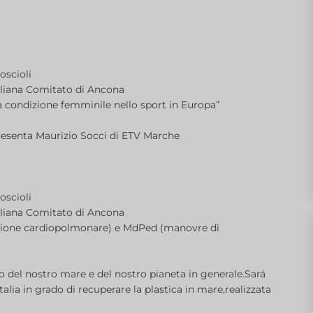
oscioli
taliana Comitato di Ancona
 condizione femminile nello sport in Europa”
presenta Maurizio Socci di ETV Marche
oscioli
taliana Comitato di Ancona
azione cardiopolmonare) e MdPed (manovre di
to del nostro mare e del nostro pianeta in generale.Sará
talia in grado di recuperare la plastica in mare,realizzata