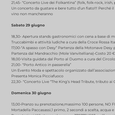
21,45- “Concerto Live dei Folkantina” (folk, folk-rock, irish,
Un concerto da gustare e bere tutto d’un fiato!!! Perché i
vino non mancheranno
Sabato 29 giugno
18,30- Apertura stands gastronomici con cena a base di m
Truccabimbi e attività ludiche a cura della Croce Rossa I
17,00-“A spasso con Desy” Partenza della Motonave Desy pe
Partenza dal Mandracchio (Mole Vanvitelliana)-Costo 20 
18,00-Visita guidata dal Porto al Duomo a cura del Circolo
21,00- “Porto Antico in passerella”
Un Evento Moda e spettacolo organizzato dall’associazione
Presenta Monica Picciafuoco
22,30- “Concerto Live “The King’s Head Tribute, tributo ai
Domenica 30 giugno
13,00-Pranzo su prenotazione,massimo 100 persone, NO FI
Mortadella Paccasassi,1 primo, 2 secondi a scelta, acqua e 