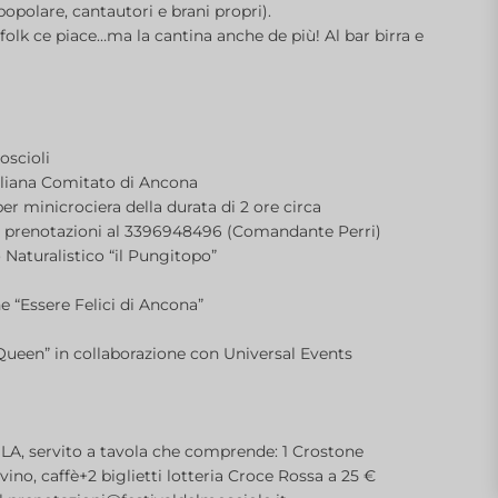
 popolare, cantautori e brani propri).
l folk ce piace…ma la cantina anche de più!
Al bar birra e
oscioli
taliana Comitato di Ancona
r minicrociera della durata di 2 ore circa
€ prenotazioni al 3396948496 (Comandante Perri)
 Naturalistico “il Pungitopo”
 “Essere Felici di Ancona”
 Queen” in collaborazione con Universal Events
LA, servito a tavola che comprende: 1 Crostone
vino, caffè+2 biglietti lotteria Croce Rossa a 25 €