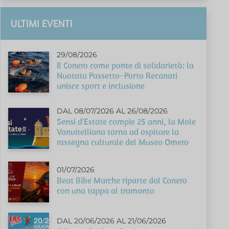
ULTIMI EVENTI
29/08/2026
Il Conero come ponte di solidarietà: la
Nuotata Passetto–Porto Recanati
unisce sport e inclusione
DAL 08/07/2026 AL 26/08/2026
Sensi d'Estate compie 25 anni, la Mole
Vanvitelliana torna ad ospitare la
rassegna culturale del Museo Omero
01/07/2026
Beat Bike Marche riparte dal Conero
con una tappa al tramonto
DAL 20/06/2026 AL 21/06/2026