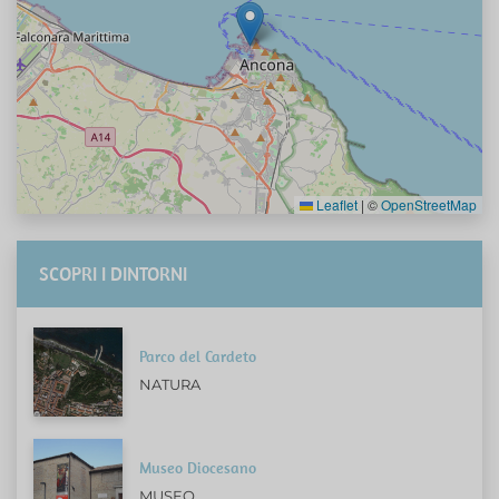
Leaflet
|
©
OpenStreetMap
SCOPRI I DINTORNI
Parco del Cardeto
NATURA
Museo Diocesano
MUSEO