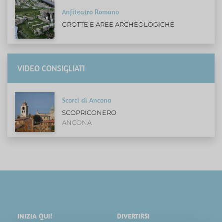
Anfiteatro Romano
GROTTE E AREE ARCHEOLOGICHE
VIDEO CONSIGLIATI
Scorci di Ancona
SCOPRICONERO
ANCONA
INIZIA QUI!
DIVERTIRSI