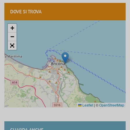
DOVE SI TROVA
+
−
Leaflet
|
©
OpenStreetMap
GUARDA ANCHE