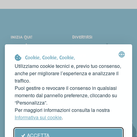
INIZIA QUI!
DIVERTIRSI
LOCALITÀ
SHOPPING
COSA VEDERE
EVENTI
Cookie. Cookie. Cookie.
DORMIRE
NEWS
Utilizziamo cookie tecnici e, previo tuo consenso,
anche per migliorare l’esperienza e analizzare il
MANGIARE
WEB TV
traffico.
CONTATTI
Puoi gestire o revocare il consenso in qualsiasi
FAI CONOSCERE LA TUA ATTIVITÀ
momento dal pannello preferenze, cliccando su
CONTATTACI PER PUBBLICARLA SU QUESTO SITO
“Personalizza”.
info@rivieradelconero.tv
Per maggiori informazioni consulta la nostra
Privacy Policy
Informativa sui cookie
.
Seguici anche su:
ACCETTA