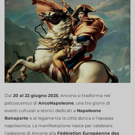
Dal
20 al 22 giugno 2025
, Ancona si trasforma nel
palcoscenico di
AncoNapoleone
, una tre giorni di
eventi culturali e storici dedicati a
Napoleone
Bonaparte
e al legame tra la città dorica e l’epopea
napoleonica. La manifestazione nasce per celebrare
l’adesione di Ancona alla
Fédération Européenne des