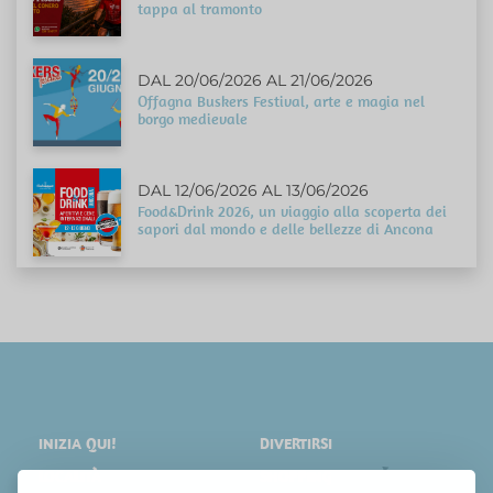
tappa al tramonto
DAL 20/06/2026 AL 21/06/2026
Offagna Buskers Festival, arte e magia nel
borgo medievale
DAL 12/06/2026 AL 13/06/2026
Food&Drink 2026, un viaggio alla scoperta dei
sapori dal mondo e delle bellezze di Ancona
INIZIA QUI!
DIVERTIRSI
LOCALITÀ
SHOPPING