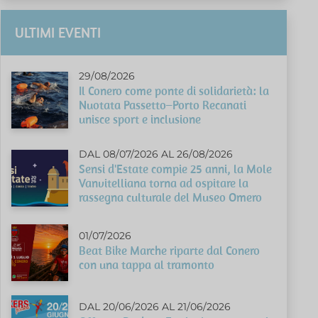
ULTIMI EVENTI
29/08/2026
Il Conero come ponte di solidarietà: la
Nuotata Passetto–Porto Recanati
unisce sport e inclusione
DAL 08/07/2026 AL 26/08/2026
Sensi d'Estate compie 25 anni, la Mole
Vanvitelliana torna ad ospitare la
rassegna culturale del Museo Omero
01/07/2026
Beat Bike Marche riparte dal Conero
con una tappa al tramonto
DAL 20/06/2026 AL 21/06/2026