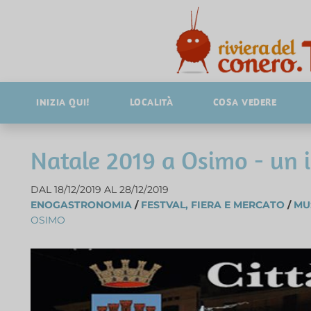
INIZIA QUI!
LOCALITÀ
COSA VEDERE
Natale 2019 a Osimo - un i
DAL 18/12/2019 AL 28/12/2019
ENOGASTRONOMIA
/
FESTVAL, FIERA E MERCATO
/
MU
OSIMO