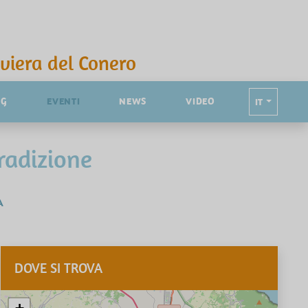
iviera del Conero
NG
EVENTI
NEWS
VIDEO
IT
radizione
A
DOVE SI TROVA