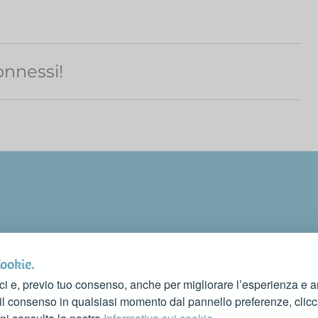
nnessi!
CONTATTI
FAI CONOSCERE LA TUA ATTIVITÀ
Cookie.
CONTATTACI PER PUBBLICARLA SU QUESTO SITO
ci e, previo tuo consenso, anche per migliorare l’esperienza e ana
info@rivieradelconero.tv
 il consenso in qualsiasi momento dal pannello preferenze, clic
Privacy Policy