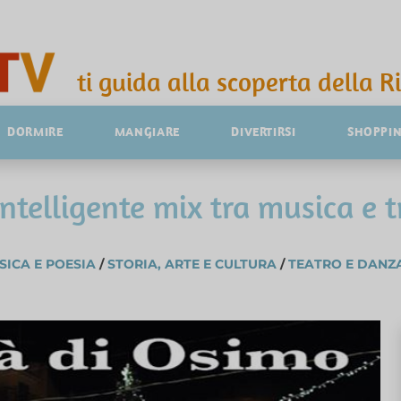
ti guida alla scoperta della R
DORMIRE
MANGIARE
DIVERTIRSI
SHOPPI
ntelligente mix tra musica e t
SICA E POESIA
/
STORIA, ARTE E CULTURA
/
TEATRO E DANZ