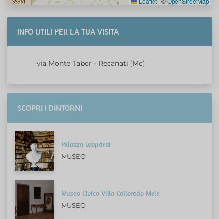
Leaflet
|
©
OpenStreetMap
INFO UTILI PER LA TUA VISITA
via Monte Tabor - Recanati (Mc)
SCOPRI I DINTORNI
Palazzo Leopardi
MUSEO
Museo Civico Villa Colloredo Mels
MUSEO