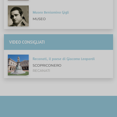
Museo Beniamino Gigli
MUSEO
VIDEO CONSIGLIATI
Recanati, il paese di Giacomo Leopardi
SCOPRICONERO
RECANATI