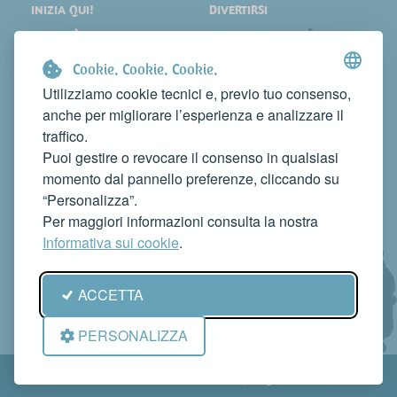
INIZIA QUI!
DIVERTIRSI
LOCALITÀ
SHOPPING
COSA VEDERE
EVENTI
Cookie. Cookie. Cookie.
DORMIRE
NEWS
Utilizziamo cookie tecnici e, previo tuo consenso,
anche per migliorare l’esperienza e analizzare il
MANGIARE
WEB TV
traffico.
CONTATTI
Puoi gestire o revocare il consenso in qualsiasi
FAI CONOSCERE LA TUA ATTIVITÀ
momento dal pannello preferenze, cliccando su
CONTATTACI PER PUBBLICARLA SU QUESTO SITO
“Personalizza”.
info@rivieradelconero.tv
Per maggiori informazioni consulta la nostra
Privacy Policy
Informativa sui cookie
.
Seguici anche su:
ACCETTA
PERSONALIZZA
© RivieradelConero.TV È un progetto
Qbico