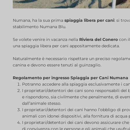
Numana, ha la sua prima
spiaggia libera per cani
: si tro
stabilimento Numana Blu.
Se volete venire in vacanza nella
Riviera del Conero
con i
una spiaggia libera per cani appositamente dedicata.
Naturalmente è necessario rispettare un preciso regolamen
canina e devono essere tenuti al guinzaglio.
Regolamento per ingresso Spiaggia per Cani Numana
Potranno accedere alla spiaggia esclusivamente i cani
I proprietari/detentori dei cani sono responsabili del
e rispondono, sia civilmente che penalmente, di event
dall’animale stesso.
I proprietari/detentori dei cani hanno l’obbligo di 
animali con idonei dispositivi, alla fornitura di acqua 
I proprietari/detentori dei cani devono assicurare c
di convivenza con le persone e gli animali che usufrui