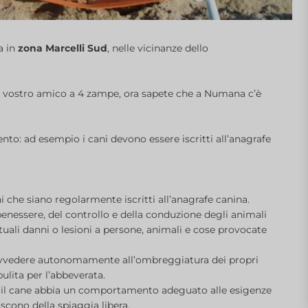
va in
zona Marcelli Sud
, nelle vicinanze dello
l vostro amico a 4 zampe, ora sapete che a Numana c’è
to: ad esempio i cani devono essere iscritti all’anagrafe
 che siano regolarmente iscritti all’anagrafe canina.
 benessere, del controllo e della conduzione degli animali
uali danni o lesioni a persone, animali e cose provocate
provvedere autonomamente all’ombreggiatura dei propri
pulita per l’abbeverata.
he il cane abbia un comportamento adeguato alle esigenze
scono della spiaggia libera.