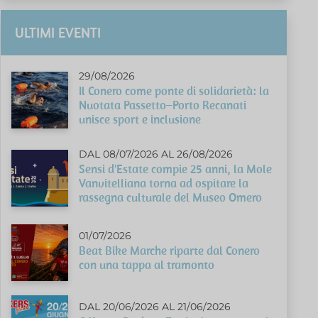
ULTIMI EVENTI
29/08/2026
Il Conero come ponte di solidarietà: la
Nuotata Passetto–Porto Recanati
unisce sport e inclusione
DAL 08/07/2026 AL 26/08/2026
Sensi d'Estate compie 25 anni, la Mole
Vanvitelliana torna ad ospitare la
rassegna culturale del Museo Omero
01/07/2026
Beat Bike Marche riparte dal Conero
con una tappa al tramonto
DAL 20/06/2026 AL 21/06/2026