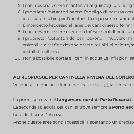
I cani devono essere mantenuti al guinzaglio di lungh
I proprietari/detentori hanno l’obbligo di portare co
in caso di rischio per l’incolumità di persone o animal
È interdetto l’accesso all’area dei cani di sesso femmin
I cani devono essere esenti da infestazioni di pulci, zec
I proprietari/detentori dei cani devono rimuovere 
animali, e a tal fine devono essere muniti di palette/r
installati nell’area.
Non è possibile portare i cani in acqua Le infrazioni
ALTRE SPIAGGE PER CANI NELLA RIVIERA DEL CONER
Vi sono altre due aree libere dedicate a spiaggia per cani 
La prima si trova nel
lungomare nord di Porto Recanati
La seconda spiaggia per cani si trova sempre a
Porto Rec
foce del fiume Potenza.
Anche queste aree sono accessibili rispettando un precis