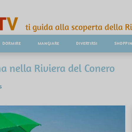
ti guida alla scoperta della R
DORMIRE
MANGIARE
DIVERTIRSI
SHOPPI
a nella Riviera del Conero
S