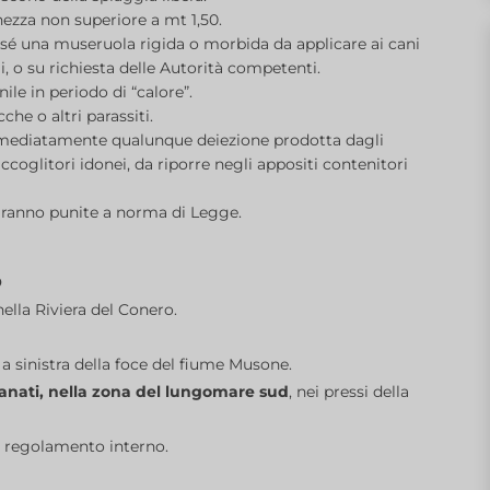
ezza non superiore a mt 1,50.
n sé una museruola rigida o morbida da applicare ai cani
i, o su richiesta delle Autorità competenti.
ile in periodo di “calore”.
che o altri parassiti.
immediatamente qualunque deiezione prodotta dagli
accoglitori idonei, da riporre negli appositi contenitori
 saranno punite a norma di Legge.
O
nella Riviera del Conero.
, a sinistra della foce del fiume Musone.
anati, nella zona del lungomare sud
, nei pressi della
o regolamento interno.