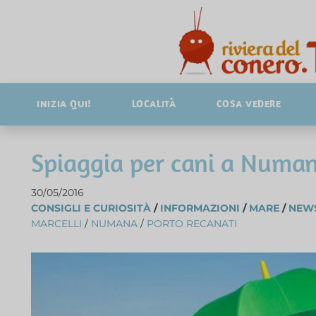
INIZIA QUI!
LOCALITÀ
COSA VEDERE
Spiaggia per cani a Numan
30/05/2016
CONSIGLI E CURIOSITÀ
/
INFORMAZIONI
/
MARE
/
NEW
MARCELLI
/
NUMANA
/
PORTO RECANATI