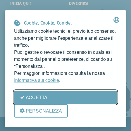
INIZIA QUI!
DIVERTIRSI
LOCALITÀ
SHOPPING
COSA VEDERE
EVENTI
Cookie. Cookie. Cookie.
DORMIRE
NEWS
Utilizziamo cookie tecnici e, previo tuo consenso,
anche per migliorare l’esperienza e analizzare il
MANGIARE
WEB TV
traffico.
CONTATTI
Puoi gestire o revocare il consenso in qualsiasi
FAI CONOSCERE LA TUA ATTIVITÀ
momento dal pannello preferenze, cliccando su
CONTATTACI PER PUBBLICARLA SU QUESTO SITO
“Personalizza”.
info@rivieradelconero.tv
Per maggiori informazioni consulta la nostra
Privacy Policy
Informativa sui cookie
.
Seguici anche su:
ACCETTA
PERSONALIZZA
© RivieradelConero.TV È un progetto
Qbico