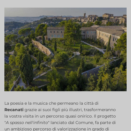
La poesia e la musica che permeano la città di
Recanati
grazie ai suoi figli più illustri, trasformeranno
la vostra visita in un percorso quasi onirico. Il progetto
"
A spasso nell'infinito
" lanciato dal Comune, fa parte di
un ambizioso percorso di valorizzazione in grado di