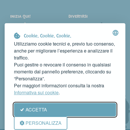
INIZIA QUI!
DIVERTIRSI
LOCALITÀ
SHOPPING
COSA VEDERE
EVENTI
Cookie. Cookie. Cookie.
DORMIRE
NEWS
Utilizziamo cookie tecnici e, previo tuo consenso,
anche per migliorare l’esperienza e analizzare il
MANGIARE
WEB TV
traffico.
CONTATTI
Puoi gestire o revocare il consenso in qualsiasi
FAI CONOSCERE LA TUA ATTIVITÀ
momento dal pannello preferenze, cliccando su
CONTATTACI PER PUBBLICARLA SU QUESTO SITO
“Personalizza”.
info@rivieradelconero.tv
Per maggiori informazioni consulta la nostra
Privacy Policy
Informativa sui cookie
.
Seguici anche su:
ACCETTA
PERSONALIZZA