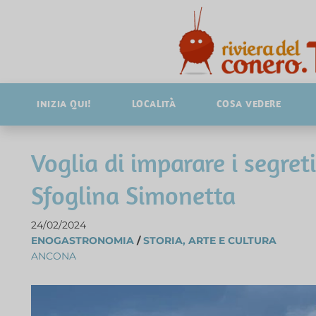
INIZIA QUI!
LOCALITÀ
COSA VEDERE
Voglia di imparare i segret
Sfoglina Simonetta
24/02/2024
ENOGASTRONOMIA
/
STORIA, ARTE E CULTURA
ANCONA