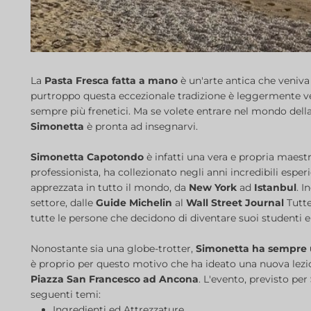
La
Pasta Fresca fatta a mano
è un'arte antica che veniv
purtroppo questa eccezionale tradizione è leggermente 
sempre più frenetici. Ma se volete entrare nel mondo della
Simonetta
è pronta ad insegnarvi.
Simonetta Capotondo
è infatti una vera e propria maestra
professionista, ha collezionato negli anni incredibili esperi
apprezzata in tutto il mondo, da
New York
ad
Istanbul
. I
settore, dalle
Guide Michelin
al
Wall Street Journal
Tutte
tutte le persone che decidono di diventare suoi studenti e 
Nonostante sia una globe-trotter,
Simonetta ha sempre u
è proprio per questo motivo che ha ideato una nuova lezio
Piazza San Francesco ad Ancona
. L'evento, previsto per
seguenti temi:
Ingredienti ed Attrezzature