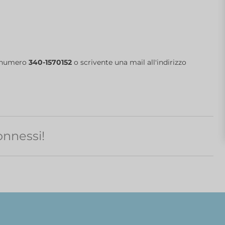
l numero
340-1570152
o scrivente una mail all'indirizzo
nnessi!