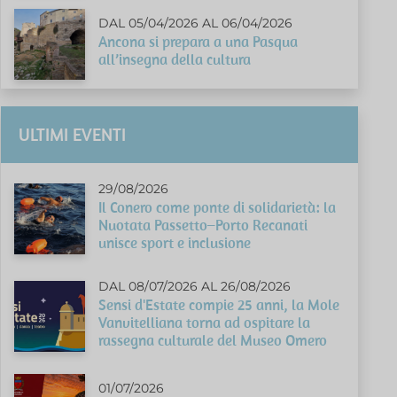
DAL 05/04/2026 AL 06/04/2026
Ancona si prepara a una Pasqua
all’insegna della cultura
ULTIMI EVENTI
29/08/2026
Il Conero come ponte di solidarietà: la
Nuotata Passetto–Porto Recanati
unisce sport e inclusione
DAL 08/07/2026 AL 26/08/2026
Sensi d'Estate compie 25 anni, la Mole
Vanvitelliana torna ad ospitare la
rassegna culturale del Museo Omero
01/07/2026