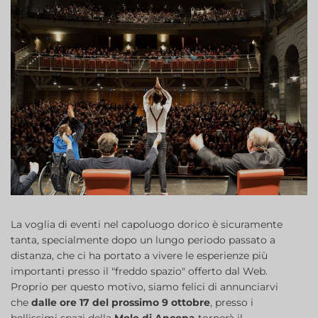
La voglia di eventi nel capoluogo dorico è sicuramente
tanta, specialmente dopo un lungo periodo passato a
distanza, che ci ha portato a vivere le esperienze più
importanti presso il "freddo spazio" offerto dal Web.
Proprio per questo motivo, siamo felici di annunciarvi
che
dalle ore 17 del prossimo 9 ottobre
, presso i