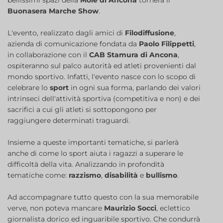
bellissimi spazi della
Mole di Ancona
tornerà il
Buonasera Marche Show
.
L'evento, realizzato dagli amici di
Filodiffusione
,
azienda di comunicazione fondata da
Paolo Filippetti
,
in collaborazione con il
CAB Stamura di Ancona
,
ospiteranno sul palco autorità ed atleti provenienti dal
mondo sportivo. Infatti, l'evento nasce con lo scopo di
celebrare lo
sport
in ogni sua forma, parlando dei valori
intrinseci dell'attività sportiva (competitiva e non) e dei
sacrifici a cui gli atleti si sottopongono per
raggiungere determinati traguardi.
Insieme a queste importanti tematiche, si parlerà
anche di come lo sport aiuta i ragazzi a superare le
difficoltà della vita. Analizzando in profondità
tematiche come:
razzismo
,
disabilità
e
bullismo
.
Ad accompagnare tutto questo con la sua memorabile
verve, non poteva mancare
Maurizio Socci
, eclettico
giornalista dorico ed inguaribile sportivo. Che condurrà