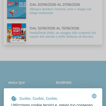
DAL 20/06/2026 AL 21/06/2026
Offagna Buskers Festival, arte e magia nel
borgo medievale
DAL 12/06/2026 AL 13/06/2026
Food&Drink 2026, un viaggio alla scoperta dei
sapori dal mondo e delle bellezze di Ancona
INIZIA QUI!
DIVERTIRSI
LOCALITÀ
SHOPPING
COSA VEDERE
EVENTI
Cookie. Cookie. Cookie.
DORMIRE
NEWS
Utilizziamo cookie tecnici e, previo tuo consenso,