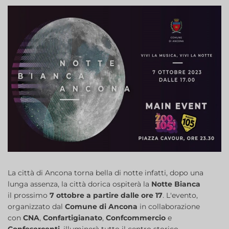
La città di Ancona torna bella di notte infatti, dopo una
lunga assenza, la città dorica ospiterà la
Notte Bianca
il prossimo
7 ottobre a partire dalle ore 17
. L'evento,
organizzato dal
Comune di Ancona
in collaborazione
con
CNA
,
Confartigianato
,
Confcommercio
e