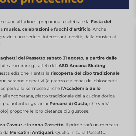
e i suoi cittadini si preparano a celebrare la
Festa del
ra
musica
,
celebrazioni
e
fuochi d’artificio
. Anche
razie a una serie di interessanti novità, dalla musica ai
i.
aghetti del Passetto sabato 31 agosto, a partire dalle
bile ammirare gli atleti dell’
ASD Ancona Skating
uesta edizione, rientra la
riscoperta del cibo tradizionale
vour, saranno operativi (a pranzo e a cena) dei chioschetti
teciperà alla kermesse anche l’
Accademia dello
o all’anconetana, piatto tradizionale della cucina dorica.
i più autentici grazie ai
Percorsi di Gusto
, che vedrà
solo) proporre le loro pietanze più gustose.
zza Cavour
e in
zona Passetto
. Il primo sarà un mercato
to da
Mercatini Antiquari
. Quello in zona Passetto,