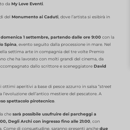
ito da
My Love Eventi
.
di del
Monumento ai Caduti
, dove l’artista si esibirà in
a
domenica 1 settembre, partendo dalle ore 9:00
con la
lo Spina
, evento seguito dalla processione in mare. Nel
della settima arte in compagnia del tre volte Premio
no che ha lavorato con molti grandi del cinema, da
 accompagnato dallo scrittore e sceneggiatore
David
 ottimi aperitivi a base di pesce azzurro in salsa “
street
a l’evoluzione dell’antico mestiere del pescatore. A
tteso spettacolo pirotecnico
.
da che
sarà possibile usufruire dei parcheggi a
00, Degli Archi con ingresso fino alle 21:00
, con
ica. Come di consuetudine, saranno presenti anche
due