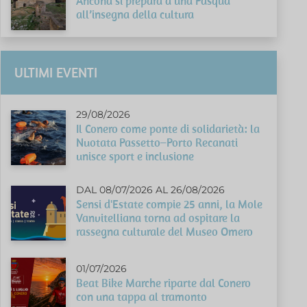
Ancona si prepara a una Pasqua
all’insegna della cultura
ULTIMI EVENTI
29/08/2026
Il Conero come ponte di solidarietà: la
Nuotata Passetto–Porto Recanati
unisce sport e inclusione
DAL 08/07/2026 AL 26/08/2026
Sensi d'Estate compie 25 anni, la Mole
Vanvitelliana torna ad ospitare la
rassegna culturale del Museo Omero
01/07/2026
Beat Bike Marche riparte dal Conero
con una tappa al tramonto