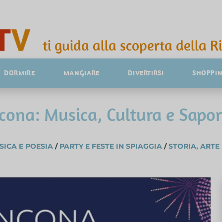
ti guida alla scoperta della R
DORMIRE
MANGIARE
DIVERTIRSI
SHOPPI
cona: Musica, Cultura e Sapor
SICA E POESIA
/
PARTY E FESTE IN SPIAGGIA
/
STORIA, ARTE