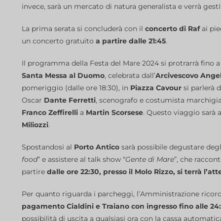
invece, sarà un mercato di natura generalista e verrà gest
La prima serata si concluderà con il
concerto di Raf
ai pie
un concerto gratuito
a partire dalle 21:45
.
Il programma della Festa del Mare 2024 si protrarrà fino 
Santa Messa al Duomo
, celebrata dall’
Arcivescovo Ange
pomeriggio (dalle ore 18:30), in
Piazza Cavour
si parlerà 
Oscar
Dante Ferretti
, scenografo e costumista marchigia
Franco Zeffirelli
a
Martin Scorsese
. Questo viaggio sarà
Miliozzi
.
Spostandosi al
Porto Antico
sarà possibile degustare degli
food
” e assistere al talk show “
Gente di Mare
”, che raccont
partire
dalle ore 22:30, presso il Molo Rizzo, si terrà l’a
Per quanto riguarda i parcheggi, l’Amministrazione ricor
pagamento Cialdini e Traiano con ingresso fino alle 24:
possibilità di uscita a qualsiasi ora con la cassa automat