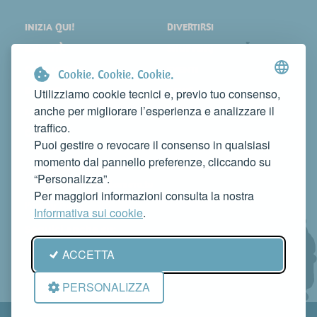
INIZIA QUI!
DIVERTIRSI
LOCALITÀ
SHOPPING
COSA VEDERE
EVENTI
Cookie. Cookie. Cookie.
DORMIRE
NEWS
Utilizziamo cookie tecnici e, previo tuo consenso,
anche per migliorare l’esperienza e analizzare il
MANGIARE
WEB TV
traffico.
CONTATTI
Puoi gestire o revocare il consenso in qualsiasi
FAI CONOSCERE LA TUA ATTIVITÀ
momento dal pannello preferenze, cliccando su
CONTATTACI PER PUBBLICARLA SU QUESTO SITO
“Personalizza”.
info@rivieradelconero.tv
Per maggiori informazioni consulta la nostra
Privacy Policy
Informativa sui cookie
.
Seguici anche su:
ACCETTA
PERSONALIZZA