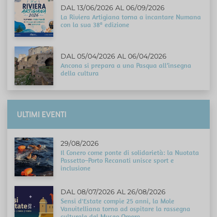
DAL 13/06/2026 AL 06/09/2026
La Riviera Artigiana torna a incantare Numana
con la sua 38ª edizione
DAL 05/04/2026 AL 06/04/2026
Ancona si prepara a una Pasqua all’insegna
della cultura
ULTIMI EVENTI
29/08/2026
Il Conero come ponte di solidarietà: la Nuotata
Passetto–Porto Recanati unisce sport e
inclusione
DAL 08/07/2026 AL 26/08/2026
Sensi d'Estate compie 25 anni, la Mole
Vanvitelliana torna ad ospitare la rassegna
culturale del Museo Omero