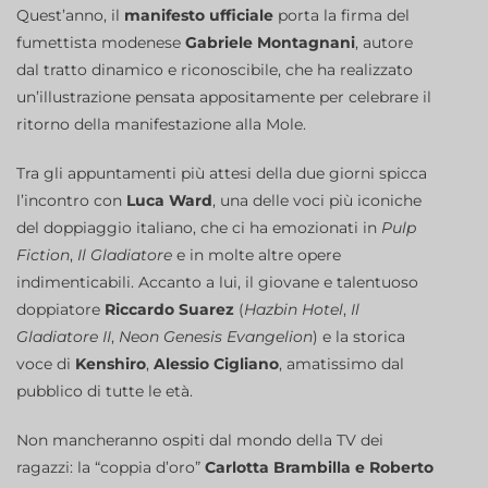
Quest’anno, il
manifesto ufficiale
porta la firma del
fumettista modenese
Gabriele Montagnani
, autore
dal tratto dinamico e riconoscibile, che ha realizzato
un’illustrazione pensata appositamente per celebrare il
ritorno della manifestazione alla Mole.
Tra gli appuntamenti più attesi della due giorni spicca
l’incontro con
Luca Ward
, una delle voci più iconiche
del doppiaggio italiano, che ci ha emozionati in
Pulp
Fiction
,
Il Gladiatore
e in molte altre opere
indimenticabili. Accanto a lui, il giovane e talentuoso
doppiatore
Riccardo Suarez
(
Hazbin Hotel
,
Il
Gladiatore II
,
Neon Genesis Evangelion
) e la storica
voce di
Kenshiro
,
Alessio Cigliano
, amatissimo dal
pubblico di tutte le età.
Non mancheranno ospiti dal mondo della TV dei
ragazzi: la “coppia d’oro”
Carlotta Brambilla e Roberto