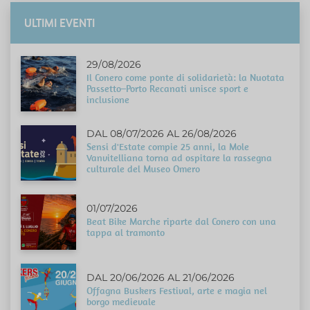
ULTIMI EVENTI
29/08/2026
Il Conero come ponte di solidarietà: la Nuotata
Passetto–Porto Recanati unisce sport e
inclusione
DAL 08/07/2026 AL 26/08/2026
Sensi d'Estate compie 25 anni, la Mole
Vanvitelliana torna ad ospitare la rassegna
culturale del Museo Omero
01/07/2026
Beat Bike Marche riparte dal Conero con una
tappa al tramonto
DAL 20/06/2026 AL 21/06/2026
Offagna Buskers Festival, arte e magia nel
borgo medievale