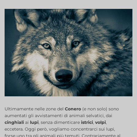
Ultimamente nelle zone del
Conero
(e non solo) sono
aumentati gli avvistamenti di animali selvatici, dai
cinghiali
ai
lupi
, senza dimenticare
istrici
,
volpi
,
eccetera. Oggi però, vogliamo concentrarci sui lupi,
forse uno tra gli animali più temuti. Contrariamente al