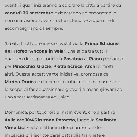
eventi, i quali inizieranno a colorare la città a partire da
venerdì 30 settembre
e doneranno ad anconetani e
non una visione diversa delle splendide acque che li
accompagnano da sempre.
Sabato 1° ottobre invece, avrà il via la
Prima Edizione
del Trofeo "Ancona in Vela"
, una sfida tra tutti i
quartieri del capoluogo, da
Posatora
al
Piano
passando
per
Pinocchio
,
Grazie
,
Pietralacroce
,
Archi
e molti
altri. Questa accattivante iniziativa, promossa da
Marina Dorica
e dai circoli nautici cittadini, nasce con
lo scopo di far appassionare giovani e meno giovani ad
uno sport avvincente ed unico.
Domenica, poi toccherà al main event, che a partire
dalle ore 10:45 in zona Passetto
, lungo la
Scalinata
Virna Lisi
, vedrà i cittadini dorici ammirare le
imbarcazioni iscritte darsi battaglia tra virate e