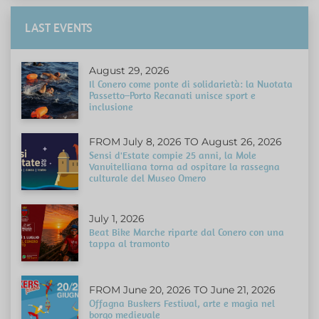
LAST EVENTS
August 29, 2026
Il Conero come ponte di solidarietà: la Nuotata
Passetto–Porto Recanati unisce sport e
inclusione
FROM July 8, 2026 TO August 26, 2026
Sensi d'Estate compie 25 anni, la Mole
Vanvitelliana torna ad ospitare la rassegna
culturale del Museo Omero
July 1, 2026
Beat Bike Marche riparte dal Conero con una
tappa al tramonto
FROM June 20, 2026 TO June 21, 2026
Offagna Buskers Festival, arte e magia nel
borgo medievale