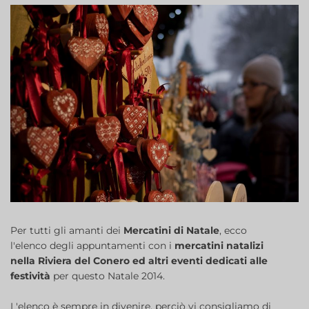
Per tutti gli amanti dei
Mercatini di Natale
, ecco
l'elenco degli appuntamenti con i
mercatini natalizi
nella Riviera del Conero ed altri eventi dedicati alle
festività
per questo Natale 2014.
L'elenco è sempre in divenire, perciò vi consigliamo di