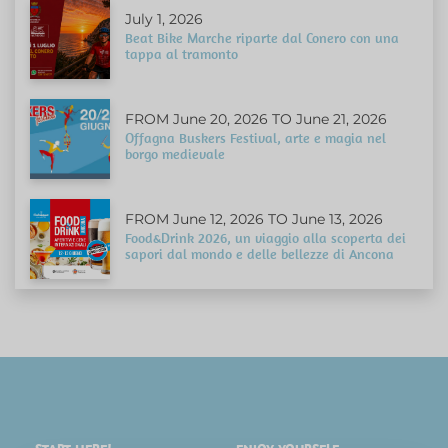
July 1, 2026
Beat Bike Marche riparte dal Conero con una
tappa al tramonto
FROM June 20, 2026 TO June 21, 2026
Offagna Buskers Festival, arte e magia nel
borgo medievale
FROM June 12, 2026 TO June 13, 2026
Food&Drink 2026, un viaggio alla scoperta dei
sapori dal mondo e delle bellezze di Ancona