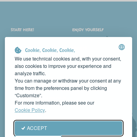
START HERE!
ENJOY YOURSELF
PLACES
SHOPPING
WHAT TO SEE
EVENTS
Cookie. Cookie. Cookie.
WHERE TO STAY
NEWS
We use technical cookies and, with your consent,
also cookies to improve your experience and
WHERE TO EAT
WEB TV
analyze traffic.
CONTACTS
You can manage or withdraw your consent at any
PROMOTE YOUR BUSINESS
time from the preferences panel by clicking
CONTACT US TO FEATURE IT ON THIS WEBSITE
“Customize”.
info@rivieradelconero.tv
For more information, please see our
Privacy Policy
Cookie Policy
.
Seguici anche su:
ACCEPT