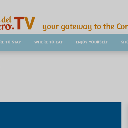
your gateway to the Con
E TO STAY
WHERE TO EAT
ENJOY YOURSELF
SH
o