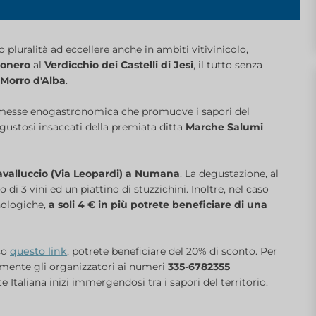
 pluralità ad eccellere anche in ambiti vitivinicolo,
Conero
al
Verdicchio dei Castelli di Jesi
, il tutto senza
 Morro d'Alba
.
rmesse enogastronomica che promuove i sapori del
 gustosi insaccati della premiata ditta
Marche Salumi
l Cavalluccio (Via Leopardi) a Numana
. La degustazione, al
o di 3 vini ed un piattino di stuzzichini. Inoltre, nel caso
nologiche,
a soli 4 € in più potrete beneficiare di una
rso
questo link
, potrete beneficiare del 20% di sconto. Per
camente gli organizzatori ai numeri
335-6782355
e Italiana inizi immergendosi tra i sapori del territorio.