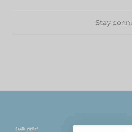
Stay conn
START HERE!
ENJOY YOURSELF