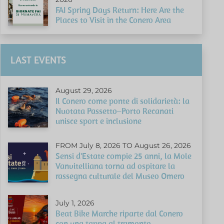
FAI Spring Days Return: Here Are the
Places to Visit in the Conero Area
LAST EVENTS
August 29, 2026
Il Conero come ponte di solidarietà: la
Nuotata Passetto–Porto Recanati
unisce sport e inclusione
FROM July 8, 2026 TO August 26, 2026
Sensi d'Estate compie 25 anni, la Mole
Vanvitelliana torna ad ospitare la
rassegna culturale del Museo Omero
July 1, 2026
Beat Bike Marche riparte dal Conero
con una tappa al tramonto