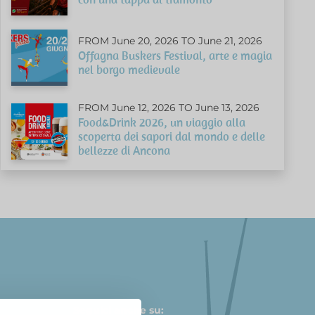
FROM June 20, 2026 TO June 21, 2026
Offagna Buskers Festival, arte e magia
nel borgo medievale
FROM June 12, 2026 TO June 13, 2026
Food&Drink 2026, un viaggio alla
scoperta dei sapori dal mondo e delle
bellezze di Ancona
Seguici anche su: