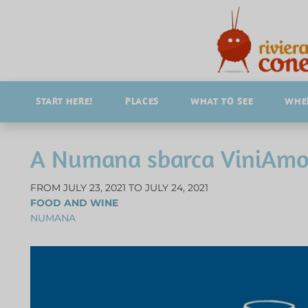
START HERE!
PLACES
WHAT TO SEE
WHER
A Numana sbarca ViniAm
FROM JULY 23, 2021 TO JULY 24, 2021
FOOD AND WINE
NUMANA