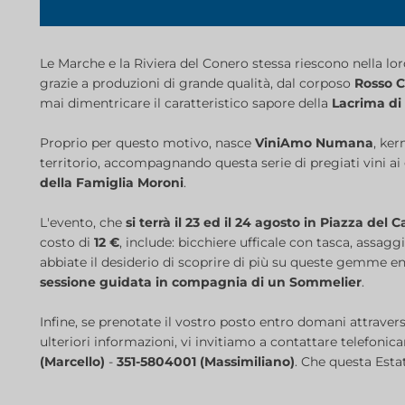
Le Marche e la Riviera del Conero stessa riescono nella loro
grazie a produzioni di grande qualità, dal corposo
Rosso 
mai dimentricare il caratteristico sapore della
Lacrima di
Proprio per questo motivo, nasce
ViniAmo Numana
, ke
territorio, accompagnando questa serie di pregiati vini ai
della Famiglia Moroni
.
L'evento, che
si terrà il 23 ed il 24 agosto in Piazza de
costo di
12 €
, include: bicchiere ufficale con tasca, assaggi
abbiate il desiderio di scoprire di più su queste gemme e
sessione guidata in compagnia di un Sommelier
.
Infine, se prenotate il vostro posto entro domani attrave
ulteriori informazioni, vi invitiamo a contattare telefoni
(Marcello)
-
351-5804001 (Massimiliano)
. Che questa Estat