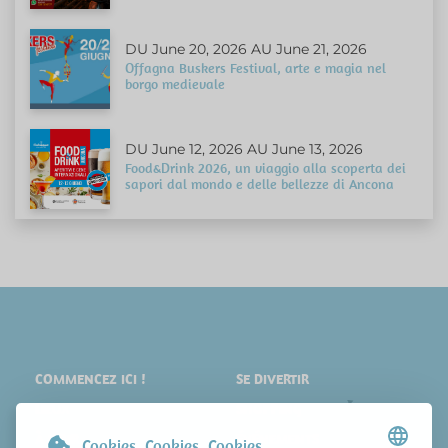
DU June 20, 2026 AU June 21, 2026
Offagna Buskers Festival, arte e magia nel
borgo medievale
DU June 12, 2026 AU June 13, 2026
Food&Drink 2026, un viaggio alla scoperta dei
sapori dal mondo e delle bellezze di Ancona
COMMENCEZ ICI !
SE DIVERTIR
LIEUX
SHOPPING
À VOIR
ÉVÉNEMENTS
Cookies. Cookies. Cookies.