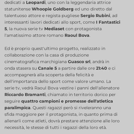
dedicati a
Leopardi
, uno con la leggendaria attrice
statunitense
Whoopie Goldberg
ed uno diretto dal
talentuoso attore e regista pugliese
Sergio Rubini
, ad
interessanti lavori dedicati allo sport, come
I Fantastici
5
, la nuova serie tv
Mediaset
con protagonista
l'amatissimo attore romano
Raoul Bova
.
Ed è proprio quest'ultimo progetto, realizzato in
collaborazione con la casa di produzione
cinematografica marchigiana
Guasco srl
, andrà in
onda stasera su
Canale 5
a partire dalle ore
21:40
e ci
accompagnerà alla scoperta della felicità e
dell'importanza dello sport come valore umano. La
serie tv, vedrà Raoul Bova vestire i panni dell'allenatore
Riccardo Bramanti
, chiamato in territorio dorico per
seguire
quattro campioni e promesse dell'atletica
paralimpica
. Questi ragazzi però si riveleranno una
sfida maggiore per il protagonista, in quanto prima di
allenarli come atleti, dovrà prestare attenzione alle loro
necessità, le stesse di tutti i ragazzi della loro età.