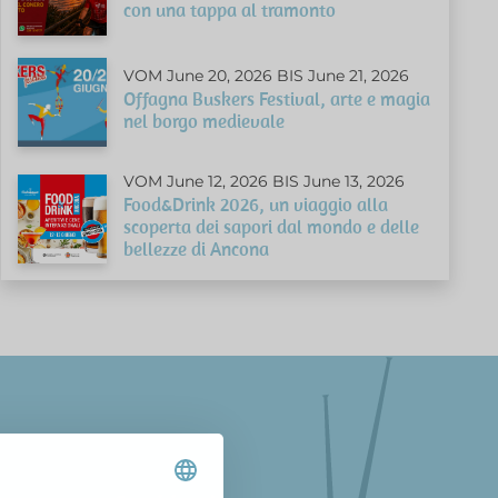
con una tappa al tramonto
VOM June 20, 2026 BIS June 21, 2026
Offagna Buskers Festival, arte e magia
nel borgo medievale
VOM June 12, 2026 BIS June 13, 2026
Food&Drink 2026, un viaggio alla
scoperta dei sapori dal mondo e delle
bellezze di Ancona