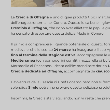
La
Crescia di Offagna
è uno di quei prodotti tipici march
dell'enogastronomia nel Conero. Questo lo sa bene il gi
Cresciolo di Offagna
, che dopo aver allietato le papille g
ha pensato di esportare questa delizia Made in Conero.
Il primo a comprendere il grande potenziale di questo form
medievale, che lo scorso
24 marzo
ha inaugurato il suo Ape
fino al termine della stagione estiva
, accompagnerà le v
Mediterranea
(con pomodorini comfit, mozzarella di bufala
Mortadella ai Paccasassi ideata dall'imprenditore dorico
L
Crescia dedicata ad Offagna
, accompagnata da
ciausco
L'avventura della Crescia di Chef Edoardo però non si ferma
splendida
Sirolo
potranno provare questo delizioso prodott
Insomma, la Crescia sta viaggiando, non vi resta che prend