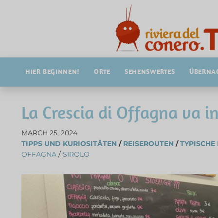
HIER BEGINNEN!
ORTE
SEHENSWERTES
ÜBERNA
La Crescia di Offagna va in 
MARCH 25, 2024
TIPPS UND KURIOSITÄTEN
/
REISEROUTEN
/
TYPISCHE
OFFAGNA
/
SIROLO