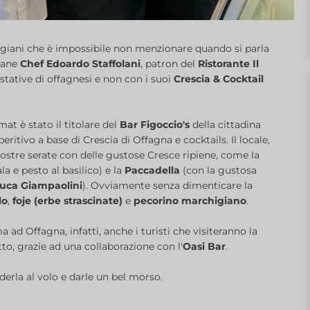
igiani che è impossibile non menzionare quando si parla
ovane
Chef Edoardo Staffolani
, patron del
Ristorante Il
ustative di offagnesi e non con i suoi
Crescia & Cocktail
at è stato il titolare del
Bar Figoccio's
della cittadina
ritivo a base di Crescia di Offagna e cocktails. Il locale,
ostre serate con delle gustose Cresce ripiene, come la
 e pesto al basilico) e la
Paccadella
(con la gustosa
uca Giampaolini
). Ovviamente senza dimenticare la
lo
,
foje (erbe strascinate)
e
pecorino marchigiano
.
 ad Offagna, infatti, anche i turisti che visiteranno la
o, grazie ad una collaborazione con l'
Oasi Bar
.
erla al volo e darle un bel morso.