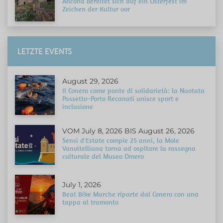
Ancona bereitet sich auf ein Osterfest im
Zeichen der Kultur vor
LETZTE EVENTS
August 29, 2026
Il Conero come ponte di solidarietà: la Nuotata
Passetto–Porto Recanati unisce sport e
inclusione
VOM July 8, 2026 BIS August 26, 2026
Sensi d'Estate compie 25 anni, la Mole
Vanvitelliana torna ad ospitare la rassegna
culturale del Museo Omero
July 1, 2026
Beat Bike Marche riparte dal Conero con una
tappa al tramonto