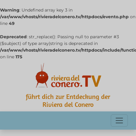
Warning
: Undefined array key 3 in
/var/www/vhosts/rivieradelconero.tv/httpdocs/evento.php
on
line
49
Deprecated
: str_replace(): Passing null to parameter #3
($subject) of type array|string is deprecated in
/var/www/vhosts/rivieradelconero.tv/httpdocs/include/funct
on line
175
führt dich zur Entdeckung der
Riviera del Conero