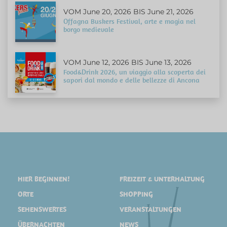
VOM June 20, 2026 BIS June 21, 2026
Offagna Buskers Festival, arte e magia nel
borgo medievale
VOM June 12, 2026 BIS June 13, 2026
Food&Drink 2026, un viaggio alla scoperta dei
sapori dal mondo e delle bellezze di Ancona
HIER BEGINNEN!
FREIZEIT & UNTERHALTUNG
ORTE
SHOPPING
SEHENSWERTES
VERANSTALTUNGEN
ÜBERNACHTEN
NEWS