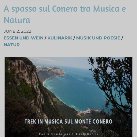
A spasso sul Conero tra Musica e
Natura
JUNE 2, 2022
ESSEN UND WEIN
/
KULINARIK
/
MUSIK UND POESIE
/
NATUR