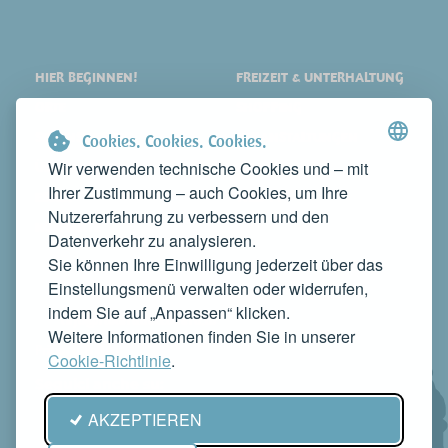
HIER BEGINNEN!
FREIZEIT & UNTERHALTUNG
ORTE
SHOPPING
SEHENSWERTES
VERANSTALTUNGEN
Cookies. Cookies. Cookies.
Wir verwenden technische Cookies und – mit
ÜBERNACHTEN
NEWS
Ihrer Zustimmung – auch Cookies, um Ihre
ESSEN
WEB TV
Nutzererfahrung zu verbessern und den
KONTAKTE
Datenverkehr zu analysieren.
MACHEN SIE IHR UNTERNEHMEN BEKANNT
Sie können Ihre Einwilligung jederzeit über das
KONTAKTIEREN SIE UNS, UM ES AUF DIESER WEBSITE ZU
Einstellungsmenü verwalten oder widerrufen,
PRÄSENTIEREN
indem Sie auf „Anpassen“ klicken.
info@rivieradelconero.tv
Weitere Informationen finden Sie in unserer
Privacy Policy
Cookie-Richtlinie
.
Seguici anche su:
AKZEPTIEREN