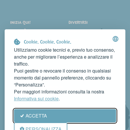
INIZIA QUI!
DIVERTIRSI
LOCALITÀ
SHOPPING
COSA VEDERE
EVENTI
Cookie. Cookie. Cookie.
DORMIRE
NEWS
Utilizziamo cookie tecnici e, previo tuo consenso,
anche per migliorare l’esperienza e analizzare il
MANGIARE
WEB TV
traffico.
CONTATTI
Puoi gestire o revocare il consenso in qualsiasi
FAI CONOSCERE LA TUA ATTIVITÀ
momento dal pannello preferenze, cliccando su
CONTATTACI PER PUBBLICARLA SU QUESTO SITO
“Personalizza”.
info@rivieradelconero.tv
Per maggiori informazioni consulta la nostra
Privacy Policy
Informativa sui cookie
.
Seguici anche su:
ACCETTA
PERSONALIZZA